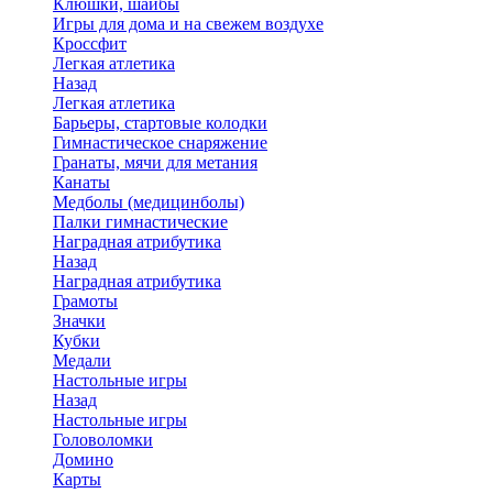
Клюшки, шайбы
Игры для дома и на свежем воздухе
Кроссфит
Легкая атлетика
Назад
Легкая атлетика
Барьеры, стартовые колодки
Гимнастическое снаряжение
Гранаты, мячи для метания
Канаты
Медболы (медицинболы)
Палки гимнастические
Наградная атрибутика
Назад
Наградная атрибутика
Грамоты
Значки
Кубки
Медали
Настольные игры
Назад
Настольные игры
Головоломки
Домино
Карты