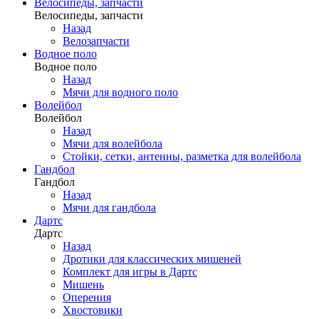
Велосипеды, запчасти
Велосипеды, запчасти
Назад
Велозапчасти
Водное поло
Водное поло
Назад
Мячи для водного поло
Волейбол
Волейбол
Назад
Мячи для волейбола
Стойки, сетки, антенны, разметка для волейбола
Гандбол
Гандбол
Назад
Мячи для гандбола
Дартс
Дартс
Назад
Дротики для классических мишеней
Комплект для игры в Дартс
Мишень
Оперения
Хвостовики