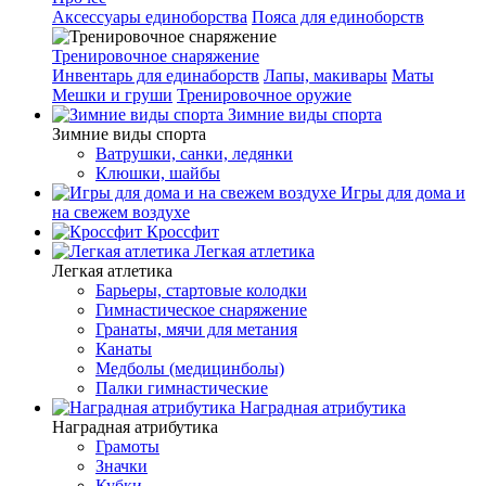
Аксессуары единоборства
Пояса для единоборств
Тренировочное снаряжение
Инвентарь для единаборств
Лапы, макивары
Маты
Мешки и груши
Тренировочное оружие
Зимние виды спорта
Зимние виды спорта
Ватрушки, санки, ледянки
Клюшки, шайбы
Игры для дома и
на свежем воздухе
Кроссфит
Легкая атлетика
Легкая атлетика
Барьеры, стартовые колодки
Гимнастическое снаряжение
Гранаты, мячи для метания
Канаты
Медболы (медицинболы)
Палки гимнастические
Наградная атрибутика
Наградная атрибутика
Грамоты
Значки
Кубки