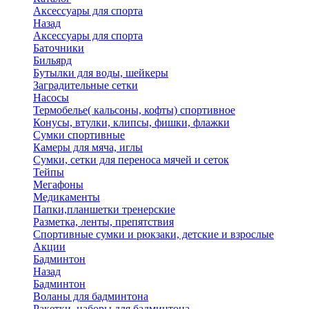
Аксессуары для спорта
Назад
Аксессуары для спорта
Баточники
Бильярд
Бутылки для воды, шейкеры
Заградительные сетки
Насосы
Термобелье( кальсоны, кофты) спортивное
Конусы, втулки, клипсы, фишки, флажки
Сумки спортивные
Камеры для мяча, иглы
Сумки, сетки для переноса мячей и сеток
Тейпы
Мегафоны
Медикаменты
Папки,планшетки тренерские
Разметка, ленты, препятствия
Спортивные сумки и рюкзаки, детские и взрослые
Акции
Бадминтон
Назад
Бадминтон
Воланы для бадминтона
Ракетки, наборы для бадминтона