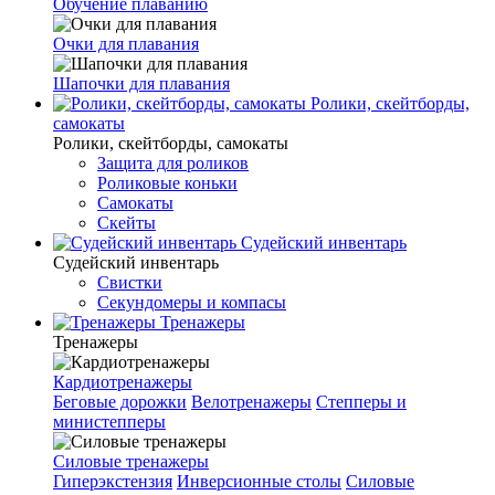
Обучение плаванию
Очки для плавания
Шапочки для плавания
Ролики, скейтборды,
самокаты
Ролики, скейтборды, самокаты
Защита для роликов
Роликовые коньки
Самокаты
Скейты
Судейский инвентарь
Судейский инвентарь
Свистки
Секундомеры и компасы
Тренажеры
Тренажеры
Кардиотренажеры
Беговые дорожки
Велотренажеры
Степперы и
министепперы
Силовые тренажеры
Гиперэкстензия
Инверсионные столы
Силовые