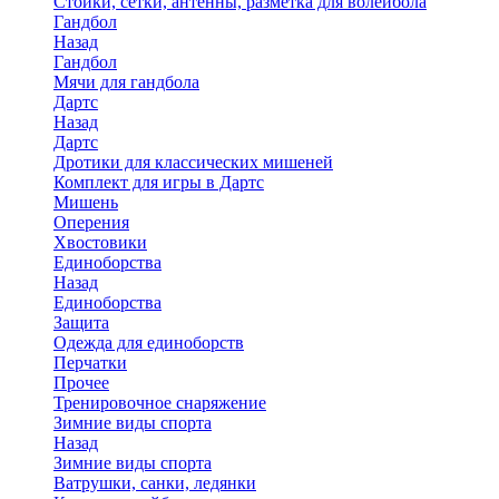
Стойки, сетки, антенны, разметка для волейбола
Гандбол
Назад
Гандбол
Мячи для гандбола
Дартс
Назад
Дартс
Дротики для классических мишеней
Комплект для игры в Дартс
Мишень
Оперения
Хвостовики
Единоборства
Назад
Единоборства
Защита
Одежда для единоборств
Перчатки
Прочее
Тренировочное снаряжение
Зимние виды спорта
Назад
Зимние виды спорта
Ватрушки, санки, ледянки