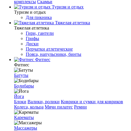
комплексы
Скамьи
Туризм и отдых
Туризм и отдых
Для пикника
Тяжелая атлетика
Тяжелая атлетика
Гири, гантели
Грифы
Диски
Перчатки атлетические
Пояса, напульсники, бинты
Фитнес
Фитнес
Батуты
Бодибары
Йога
Блоки
Валики, ролики
Коврики и сумки для ковриков
Колеса, кольца
Мячи пилатес
Ремни
Карематы
Массажеры