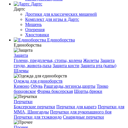
Дартс
Дартс
Дротики для классических мишеней
Комплект для игры в Дартс
Мишень
Оперения
Хвостовики
Единоборства
Единоборства
Защита
Голени, предплечья, стопы, колена
Жилеты
Защита
груди, живота,паха
Защита кисти
Защита рта (капы)
Шлемы
Одежда для единоборств
Кимоно
Обувь
Рашгарды,легинсы,шорты
Трико
борцовское
Форма боксерская
Шорты,брюки
Перчатки
Боксерские перчатки
Перчатки для каратэ
Перчатки для
ММА, Шингарды
Перчатки для рукопашного боя
Перчатки для тхэквондо
Снарядные перчатки
Прочее