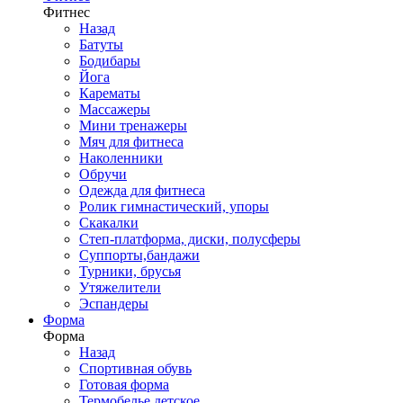
Фитнес
Назад
Батуты
Бодибары
Йога
Карематы
Массажеры
Мини тренажеры
Мяч для фитнеса
Наколенники
Обручи
Одежда для фитнеса
Ролик гимнастический, упоры
Скакалки
Степ-платформа, диски, полусферы
Суппорты,бандажи
Турники, брусья
Утяжелители
Эспандеры
Форма
Форма
Назад
Спортивная обувь
Готовая форма
Термобелье детское