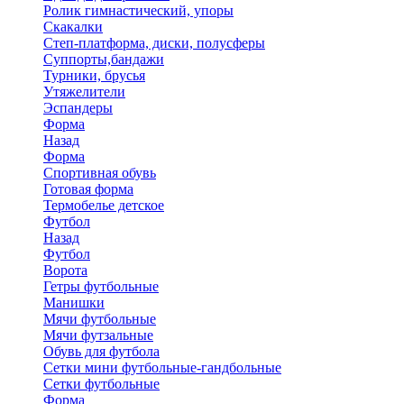
Ролик гимнастический, упоры
Скакалки
Степ-платформа, диски, полусферы
Суппорты,бандажи
Турники, брусья
Утяжелители
Эспандеры
Форма
Назад
Форма
Спортивная обувь
Готовая форма
Термобелье детское
Футбол
Назад
Футбол
Ворота
Гетры футбольные
Манишки
Мячи футбольные
Мячи футзальные
Обувь для футбола
Сетки мини футбольные-гандбольные
Сетки футбольные
Форма