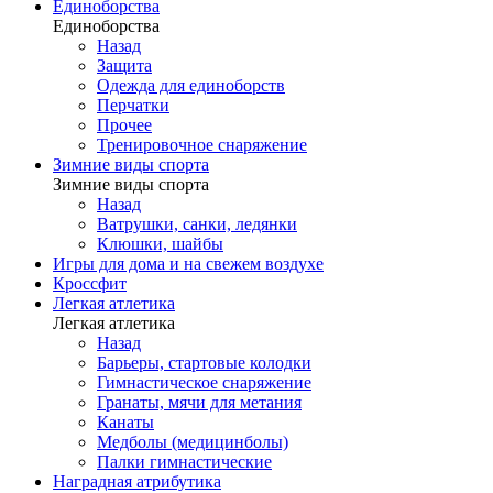
Единоборства
Единоборства
Назад
Защита
Одежда для единоборств
Перчатки
Прочее
Тренировочное снаряжение
Зимние виды спорта
Зимние виды спорта
Назад
Ватрушки, санки, ледянки
Клюшки, шайбы
Игры для дома и на свежем воздухе
Кроссфит
Легкая атлетика
Легкая атлетика
Назад
Барьеры, стартовые колодки
Гимнастическое снаряжение
Гранаты, мячи для метания
Канаты
Медболы (медицинболы)
Палки гимнастические
Наградная атрибутика