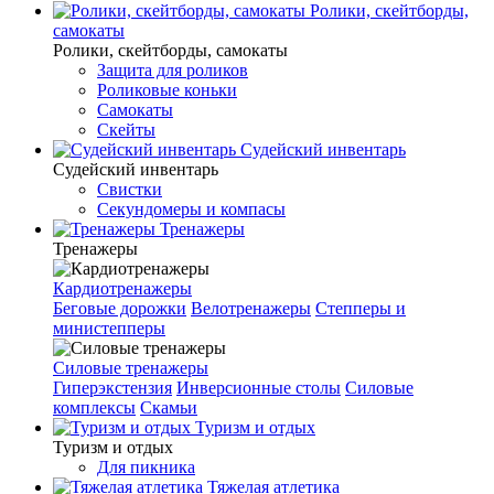
Ролики, скейтборды,
самокаты
Ролики, скейтборды, самокаты
Защита для роликов
Роликовые коньки
Самокаты
Скейты
Судейский инвентарь
Судейский инвентарь
Свистки
Секундомеры и компасы
Тренажеры
Тренажеры
Кардиотренажеры
Беговые дорожки
Велотренажеры
Степперы и
министепперы
Силовые тренажеры
Гиперэкстензия
Инверсионные столы
Силовые
комплексы
Скамьи
Туризм и отдых
Туризм и отдых
Для пикника
Тяжелая атлетика