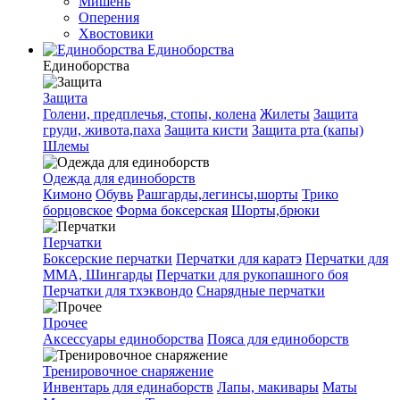
Мишень
Оперения
Хвостовики
Единоборства
Единоборства
Защита
Голени, предплечья, стопы, колена
Жилеты
Защита
груди, живота,паха
Защита кисти
Защита рта (капы)
Шлемы
Одежда для единоборств
Кимоно
Обувь
Рашгарды,легинсы,шорты
Трико
борцовское
Форма боксерская
Шорты,брюки
Перчатки
Боксерские перчатки
Перчатки для каратэ
Перчатки для
ММА, Шингарды
Перчатки для рукопашного боя
Перчатки для тхэквондо
Снарядные перчатки
Прочее
Аксессуары единоборства
Пояса для единоборств
Тренировочное снаряжение
Инвентарь для единаборств
Лапы, макивары
Маты