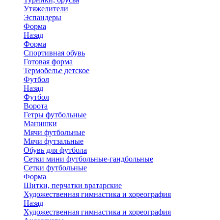
Утяжелители
Эспандеры
Форма
Назад
Форма
Спортивная обувь
Готовая форма
Термобелье детское
Футбол
Назад
Футбол
Ворота
Гетры футбольные
Манишки
Мячи футбольные
Мячи футзальные
Обувь для футбола
Сетки мини футбольные-гандбольные
Сетки футбольные
Форма
Щитки, перчатки вратарские
Художественная гимнастика и хореография
Назад
Художественная гимнастика и хореография