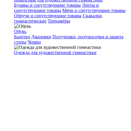
Булавы и сопутствующие товары
Ленты и
сопутствующие товары
Мячи и сопутствующие товары
Обручи и сопутствующие товары
Скакалки
гимнастические
Тренажёры
Обувь
Балетки
Джазовки
Получешки, полуносочки и защита
стопы
Чешки
Одежда для художественной гимнастики
Главная
Каталог
Настольные игры
Домино
Домино
Фильтр
По популярности
По алфавиту
По цене
Подбор параметров
Быстрый просмотр
(0)
Домино в сумочке. 5010С-D