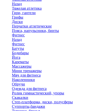
Назад
Тяжелая атлетика
Гири, гантели
Грифы
Диски
Перчатки атлетические
Пояса, напульсники, бинты
Фитнес
Назад
Фитнес
Батуты
Бодибары
Йога
Карематы
Массажеры
Мини тренажеры
Мяч для фитнеса
Наколенники
Обручи
Одежда для фитнеса
Ролик гимнастический, упоры
Скакалки
Степ-платформа, диски, полусферы
Суппорты,бандажи
Турники, брусья