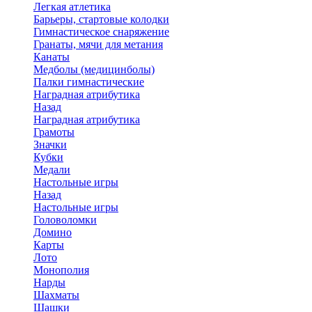
Легкая атлетика
Барьеры, стартовые колодки
Гимнастическое снаряжение
Гранаты, мячи для метания
Канаты
Медболы (медицинболы)
Палки гимнастические
Наградная атрибутика
Назад
Наградная атрибутика
Грамоты
Значки
Кубки
Медали
Настольные игры
Назад
Настольные игры
Головоломки
Домино
Карты
Лото
Монополия
Нарды
Шахматы
Шашки