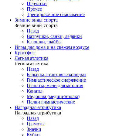
Перчатки
Прочее
Тренировочное снаряжение
Зимние виды спорта
Зимние виды спорта
Назад
Ватрушки, санки, ледянки
Клюшки, шайбы
Игры для дома и на свежем воздухе
Кроссфит
Легкая атлетика
Легкая атлетика
Назад
Барьеры, стартовые колодки
Гимнастическое снаряжение
Гранаты, мячи для метания
Канаты
Медболы (медицинболы)
Палки гимнастические
Наградная атрибутика
Наградная атрибутика
Назад
Грамоты
Значки
Кубки