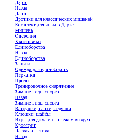
Дартс
Назад
Дартс
Дротики для классических мишеней
Комплект для игры в Дартс
Мишень
Оперения
Хвостовики
Единоборства
Назад
Единоборства
Защита
Одежда для единоборств
Перчатки
Прочее
Тренировочное снаряжение
Зимние виды спорта
Назад
Зимние виды спорта
Ватрушки, санки, ледянки
Клюшки, шайбы
Игры для дома и на свежем воздухе
Кроссфит
Легкая атлетика
Назад