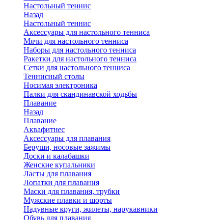
Настольный теннис
Назад
Настольный теннис
Аксессуары для настольного тенниса
Мячи для настольного тенниса
Наборы для настольного тенниса
Ракетки для настольного тенниса
Сетки для настольного тенниса
Теннисный столы
Носимая электроника
Палки для скандинавской ходьбы
Плавание
Назад
Плавание
Аквафитнес
Аксессуары для плавания
Беруши, носовые зажимы
Доски и калабашки
Женские купальники
Ласты для плавания
Лопатки для плавания
Маски для плавания, трубки
Мужские плавки и шорты
Надувные круги, жилеты, нарукавники
Обувь для плавания