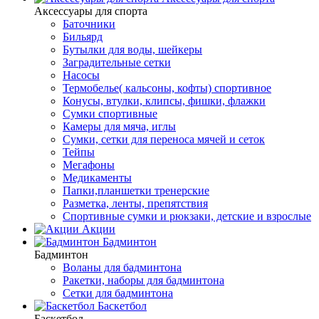
Аксессуары для спорта
Баточники
Бильярд
Бутылки для воды, шейкеры
Заградительные сетки
Насосы
Термобелье( кальсоны, кофты) спортивное
Конусы, втулки, клипсы, фишки, флажки
Сумки спортивные
Камеры для мяча, иглы
Сумки, сетки для переноса мячей и сеток
Тейпы
Мегафоны
Медикаменты
Папки,планшетки тренерские
Разметка, ленты, препятствия
Спортивные сумки и рюкзаки, детские и взрослые
Акции
Бадминтон
Бадминтон
Воланы для бадминтона
Ракетки, наборы для бадминтона
Сетки для бадминтона
Баскетбол
Баскетбол