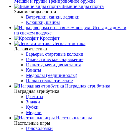
Мешки и груши
Тренировочное оружие
Зимние виды спорта
Зимние виды спорта
Ватрушки, санки, ледянки
Клюшки, шайбы
Игры для дома и
на свежем воздухе
Кроссфит
Легкая атлетика
Легкая атлетика
Барьеры, стартовые колодки
Гимнастическое снаряжение
Гранаты, мячи для метания
Канаты
Медболы (медицинболы)
Палки гимнастические
Наградная атрибутика
Наградная атрибутика
Грамоты
Значки
Кубки
Медали
Настольные игры
Настольные игры
Головоломки