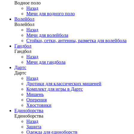
Водное поло
Назад
Мячи для водного поло
Волейбол
Волейбол
Назад
Мячи для волейбола
Стойки, сетки, антенны, разметка для волейбола
Гандбол
Гандбол
Назад
Мячи для гандбола
Дартс
Дартс
Назад
Дротики для классических мишеней
Комплект для игры в Дартс
Мишень
Оперения
Хвостовики
Единоборства
Единоборства
Назад
Защита
Одежда для единоборств