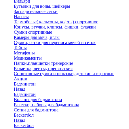
Бильярд
Бутылки для воды, шейкеры
Заградительные сетки
Насосы
Термобелье( кальсоны, кофты) спортивное
Конусы, втулки, клипсы, фишки, флажки
Сумки спортивные
Камеры для мяча, иглы
Сумки, сетки для переноса мячей и сеток
Тейпы
Мегафоны
Медикаменты
Папки,планшетки тренерские
Разметка, ленты, препятствия
Спортивные сумки и рюкзаки, детские и взрослые
Акции
Бадминтон
Назад
Бадминтон
Воланы для бадминтона
Ракетки, наборы для бадминтона
Сетки для бадминтона
Баскетбол
Назад
Баскетбол