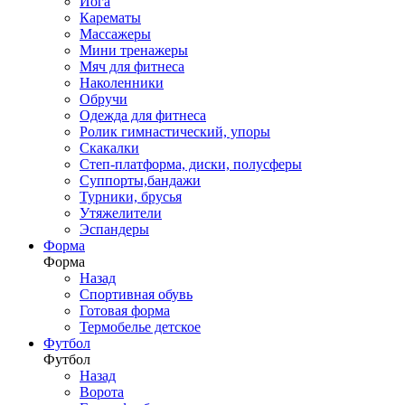
Йога
Карематы
Массажеры
Мини тренажеры
Мяч для фитнеса
Наколенники
Обручи
Одежда для фитнеса
Ролик гимнастический, упоры
Скакалки
Степ-платформа, диски, полусферы
Суппорты,бандажи
Турники, брусья
Утяжелители
Эспандеры
Форма
Форма
Назад
Спортивная обувь
Готовая форма
Термобелье детское
Футбол
Футбол
Назад
Ворота