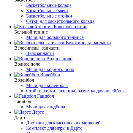
Баскетбольные кольца
Баскетбольные мячи
Баскетбольные стойки
Сетки для баскетбольного кольца
Большой теннис
Большой теннис
Мячи для большого тенниса
Велосипеды, запчасти
Велосипеды, запчасти
Велозапчасти
Водное поло
Водное поло
Мячи для водного поло
Волейбол
Волейбол
Мячи для волейбола
Стойки, сетки, антенны, разметка для волейбола
Гандбол
Гандбол
Мячи для гандбола
Дартс
Дартс
Дротики для классических мишеней
Комплект для игры в Дартс