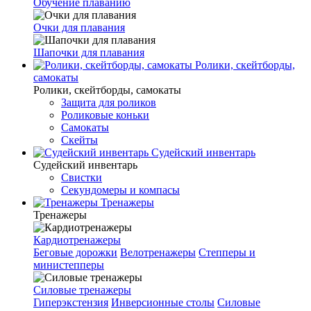
Обучение плаванию
Очки для плавания
Шапочки для плавания
Ролики, скейтборды,
самокаты
Ролики, скейтборды, самокаты
Защита для роликов
Роликовые коньки
Самокаты
Скейты
Судейский инвентарь
Судейский инвентарь
Свистки
Секундомеры и компасы
Тренажеры
Тренажеры
Кардиотренажеры
Беговые дорожки
Велотренажеры
Степперы и
министепперы
Силовые тренажеры
Гиперэкстензия
Инверсионные столы
Силовые