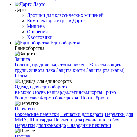
Дартс
Дартс
Дротики для классических мишеней
Комплект для игры в Дартс
Мишень
Оперения
Хвостовики
Единоборства
Единоборства
Защита
Голени, предплечья, стопы, колена
Жилеты
Защита
груди, живота,паха
Защита кисти
Защита рта (капы)
Шлемы
Одежда для единоборств
Кимоно
Обувь
Рашгарды,легинсы,шорты
Трико
борцовское
Форма боксерская
Шорты,брюки
Перчатки
Боксерские перчатки
Перчатки для каратэ
Перчатки для
ММА, Шингарды
Перчатки для рукопашного боя
Перчатки для тхэквондо
Снарядные перчатки
Прочее