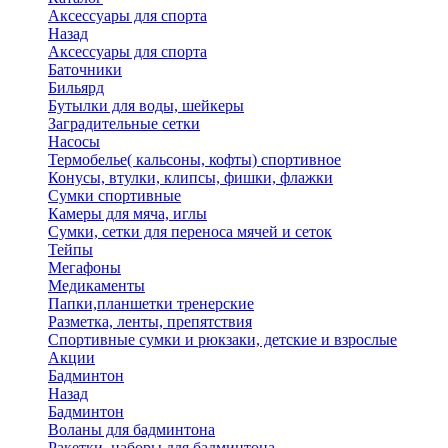
Аксессуары для спорта
Назад
Аксессуары для спорта
Баточники
Бильярд
Бутылки для воды, шейкеры
Заградительные сетки
Насосы
Термобелье( кальсоны, кофты) спортивное
Конусы, втулки, клипсы, фишки, флажки
Сумки спортивные
Камеры для мяча, иглы
Сумки, сетки для переноса мячей и сеток
Тейпы
Мегафоны
Медикаменты
Папки,планшетки тренерские
Разметка, ленты, препятствия
Спортивные сумки и рюкзаки, детские и взрослые
Акции
Бадминтон
Назад
Бадминтон
Воланы для бадминтона
Ракетки, наборы для бадминтона