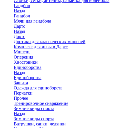
Стойки, сетки, антенны, разметка для волейбола
Гандбол
Назад
Гандбол
Мячи для гандбола
Дартс
Назад
Дартс
Дротики для классических мишеней
Комплект для игры в Дартс
Мишень
Оперения
Хвостовики
Единоборства
Назад
Единоборства
Защита
Одежда для единоборств
Перчатки
Прочее
Тренировочное снаряжение
Зимние виды спорта
Назад
Зимние виды спорта
Ватрушки, санки, ледянки