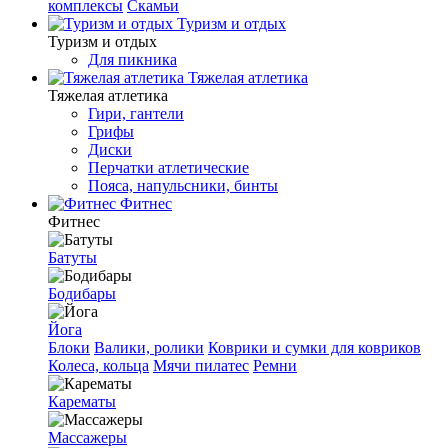
комплексы
Скамьи
Туризм и отдых
Туризм и отдых
Для пикника
Тяжелая атлетика
Тяжелая атлетика
Гири, гантели
Грифы
Диски
Перчатки атлетические
Пояса, напульсники, бинты
Фитнес
Фитнес
Батуты
Бодибары
Йога
Блоки
Валики, ролики
Коврики и сумки для ковриков
Колеса, кольца
Мячи пилатес
Ремни
Карематы
Массажеры