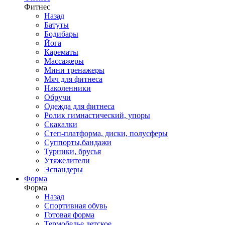
Фитнес
Назад
Батуты
Бодибары
Йога
Карематы
Массажеры
Мини тренажеры
Мяч для фитнеса
Наколенники
Обручи
Одежда для фитнеса
Ролик гимнастический, упоры
Скакалки
Степ-платформа, диски, полусферы
Суппорты,бандажи
Турники, брусья
Утяжелители
Эспандеры
Форма
Форма
Назад
Спортивная обувь
Готовая форма
Термобелье детское