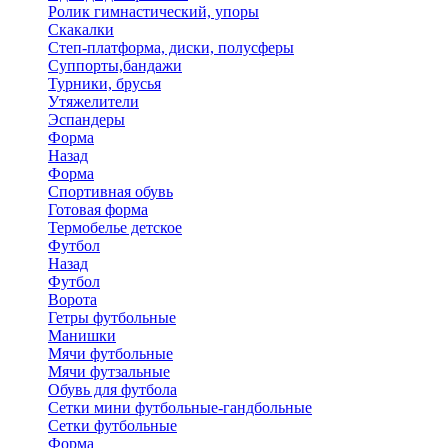
Ролик гимнастический, упоры
Скакалки
Степ-платформа, диски, полусферы
Суппорты,бандажи
Турники, брусья
Утяжелители
Эспандеры
Форма
Назад
Форма
Спортивная обувь
Готовая форма
Термобелье детское
Футбол
Назад
Футбол
Ворота
Гетры футбольные
Манишки
Мячи футбольные
Мячи футзальные
Обувь для футбола
Сетки мини футбольные-гандбольные
Сетки футбольные
Форма