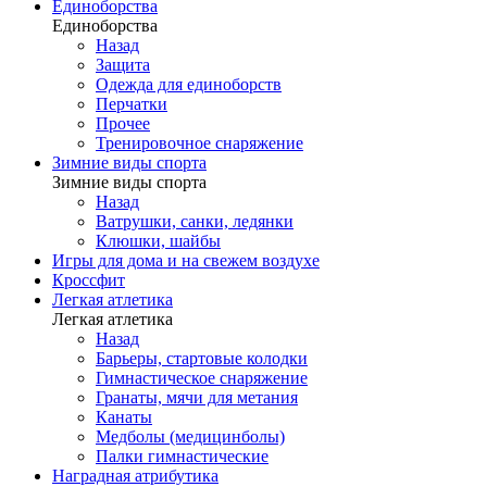
Единоборства
Единоборства
Назад
Защита
Одежда для единоборств
Перчатки
Прочее
Тренировочное снаряжение
Зимние виды спорта
Зимние виды спорта
Назад
Ватрушки, санки, ледянки
Клюшки, шайбы
Игры для дома и на свежем воздухе
Кроссфит
Легкая атлетика
Легкая атлетика
Назад
Барьеры, стартовые колодки
Гимнастическое снаряжение
Гранаты, мячи для метания
Канаты
Медболы (медицинболы)
Палки гимнастические
Наградная атрибутика