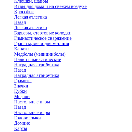
Клюшки, шайбы
Игры для дома и на свежем воздухе
Кроссфит
Легкая атлетика
Назад
Легкая атлетика
Барьеры, стартовые колодки
Гимнастическое снаряжение
Гранаты, мячи для метания
Канаты
Медболы (медицинболы)
Палки гимнастические
Наградная атрибутика
Назад
Наградная атрибутика
Грамоты
Значки
Кубки
Медали
Настольные игры
Назад
Настольные игры
Головоломки
Домино
Карты