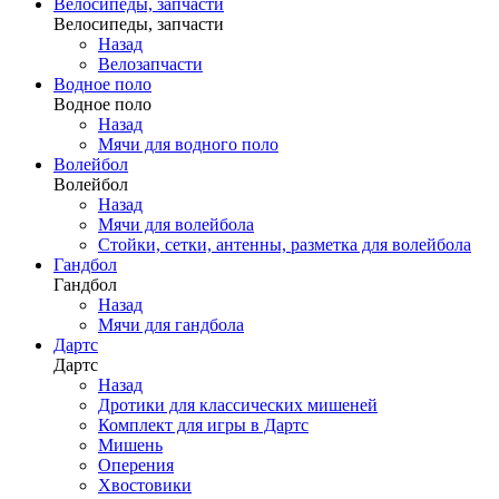
Велосипеды, запчасти
Велосипеды, запчасти
Назад
Велозапчасти
Водное поло
Водное поло
Назад
Мячи для водного поло
Волейбол
Волейбол
Назад
Мячи для волейбола
Стойки, сетки, антенны, разметка для волейбола
Гандбол
Гандбол
Назад
Мячи для гандбола
Дартс
Дартс
Назад
Дротики для классических мишеней
Комплект для игры в Дартс
Мишень
Оперения
Хвостовики