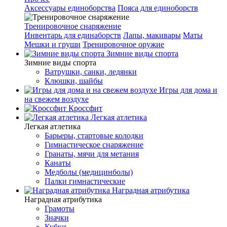
Аксессуары единоборства
Пояса для единоборств
Тренировочное снаряжение
Инвентарь для единаборств
Лапы, макивары
Маты
Мешки и груши
Тренировочное оружие
Зимние виды спорта
Зимние виды спорта
Ватрушки, санки, ледянки
Клюшки, шайбы
Игры для дома и
на свежем воздухе
Кроссфит
Легкая атлетика
Легкая атлетика
Барьеры, стартовые колодки
Гимнастическое снаряжение
Гранаты, мячи для метания
Канаты
Медболы (медицинболы)
Палки гимнастические
Наградная атрибутика
Наградная атрибутика
Грамоты
Значки
Кубки