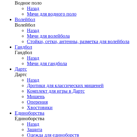
Водное поло
Назад
Мячи для водного поло
Волейбол
Волейбол
Назад
Мячи для волейбола
Стойки, сетки, антенны, разметка для волейбола
Гандбол
Гандбол
Назад
Мячи для гандбола
Дартс
Дартс
Назад
Дротики для классических мишеней
Комплект для игры в Дартс
Мишень
Оперения
Хвостовики
Единоборства
Единоборства
Назад
Защита
Одежда для единоборств