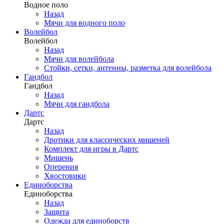
Водное поло
Назад
Мячи для водного поло
Волейбол
Волейбол
Назад
Мячи для волейбола
Стойки, сетки, антенны, разметка для волейбола
Гандбол
Гандбол
Назад
Мячи для гандбола
Дартс
Дартс
Назад
Дротики для классических мишеней
Комплект для игры в Дартс
Мишень
Оперения
Хвостовики
Единоборства
Единоборства
Назад
Защита
Одежда для единоборств