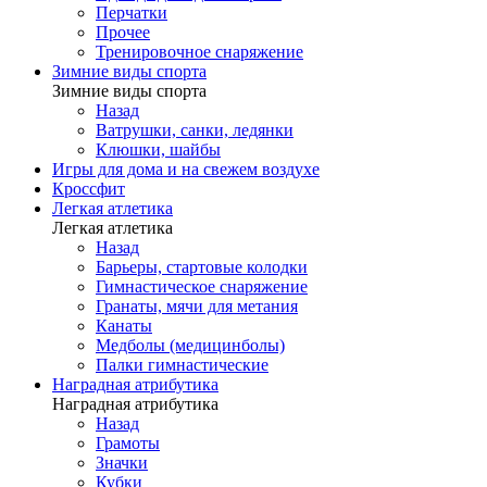
Перчатки
Прочее
Тренировочное снаряжение
Зимние виды спорта
Зимние виды спорта
Назад
Ватрушки, санки, ледянки
Клюшки, шайбы
Игры для дома и на свежем воздухе
Кроссфит
Легкая атлетика
Легкая атлетика
Назад
Барьеры, стартовые колодки
Гимнастическое снаряжение
Гранаты, мячи для метания
Канаты
Медболы (медицинболы)
Палки гимнастические
Наградная атрибутика
Наградная атрибутика
Назад
Грамоты
Значки
Кубки