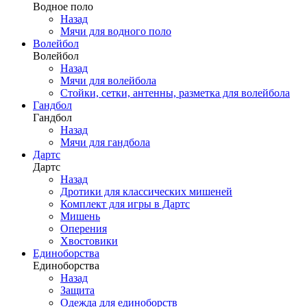
Водное поло
Назад
Мячи для водного поло
Волейбол
Волейбол
Назад
Мячи для волейбола
Стойки, сетки, антенны, разметка для волейбола
Гандбол
Гандбол
Назад
Мячи для гандбола
Дартс
Дартс
Назад
Дротики для классических мишеней
Комплект для игры в Дартс
Мишень
Оперения
Хвостовики
Единоборства
Единоборства
Назад
Защита
Одежда для единоборств