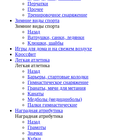
Перчатки
Прочее
Тренировочное снаряжение
Зимние виды спорта
Зимние виды спорта
Назад
Ватрушки, санки, ледянки
Клюшки, шайбы
Игры для дома и на свежем воздухе
Кроссфит
Легкая атлетика
Легкая атлетика
Назад
Барьеры, стартовые колодки
Гимнастическое снаряжение
Гранаты, мячи для метания
Канаты
Медболы (медицинболы)
Палки гимнастические
Наградная атрибутика
Наградная атрибутика
Назад
Грамоты
Значки
Кубки