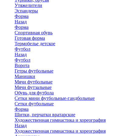
Утяжелители
Эспандеры
Форма
Назад
Форма
Спортивная обувь
Готовая форма
Термобелье детское
Футбол
Назад
Футбол
Ворота
Гетры футбольные
Манишки
Мячи футбольные
Мячи футзальные
Обувь для футбола
Сетки мини футбольные-гандбольные
Сетки футбольные
Форма
Щитки, перчатки вратарские
Художественная гимнастика и хореография
Назад
Художественная гимнастика и хореография