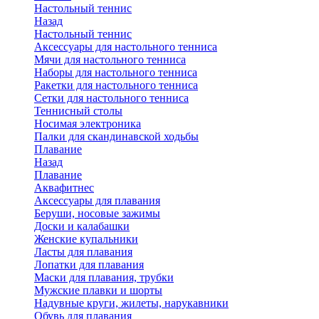
Настольный теннис
Назад
Настольный теннис
Аксессуары для настольного тенниса
Мячи для настольного тенниса
Наборы для настольного тенниса
Ракетки для настольного тенниса
Сетки для настольного тенниса
Теннисный столы
Носимая электроника
Палки для скандинавской ходьбы
Плавание
Назад
Плавание
Аквафитнес
Аксессуары для плавания
Беруши, носовые зажимы
Доски и калабашки
Женские купальники
Ласты для плавания
Лопатки для плавания
Маски для плавания, трубки
Мужские плавки и шорты
Надувные круги, жилеты, нарукавники
Обувь для плавания