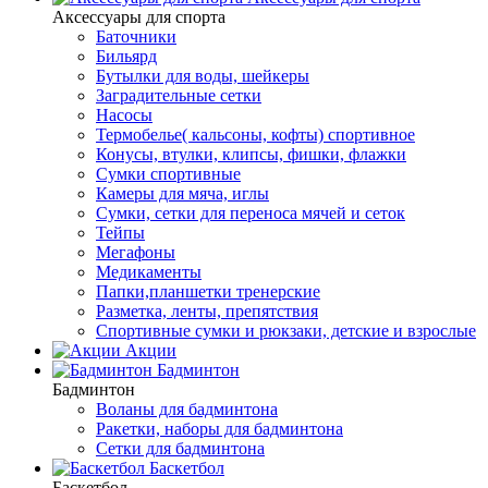
Аксессуары для спорта
Баточники
Бильярд
Бутылки для воды, шейкеры
Заградительные сетки
Насосы
Термобелье( кальсоны, кофты) спортивное
Конусы, втулки, клипсы, фишки, флажки
Сумки спортивные
Камеры для мяча, иглы
Сумки, сетки для переноса мячей и сеток
Тейпы
Мегафоны
Медикаменты
Папки,планшетки тренерские
Разметка, ленты, препятствия
Спортивные сумки и рюкзаки, детские и взрослые
Акции
Бадминтон
Бадминтон
Воланы для бадминтона
Ракетки, наборы для бадминтона
Сетки для бадминтона
Баскетбол
Баскетбол