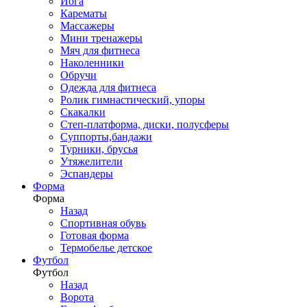
Йога
Карематы
Массажеры
Мини тренажеры
Мяч для фитнеса
Наколенники
Обручи
Одежда для фитнеса
Ролик гимнастический, упоры
Скакалки
Степ-платформа, диски, полусферы
Суппорты,бандажи
Турники, брусья
Утяжелители
Эспандеры
Форма
Форма
Назад
Спортивная обувь
Готовая форма
Термобелье детское
Футбол
Футбол
Назад
Ворота