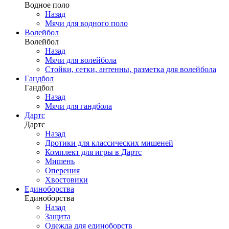
Водное поло
Назад
Мячи для водного поло
Волейбол
Волейбол
Назад
Мячи для волейбола
Стойки, сетки, антенны, разметка для волейбола
Гандбол
Гандбол
Назад
Мячи для гандбола
Дартс
Дартс
Назад
Дротики для классических мишеней
Комплект для игры в Дартс
Мишень
Оперения
Хвостовики
Единоборства
Единоборства
Назад
Защита
Одежда для единоборств