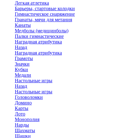
Легкая атлетика
Барьеры, стартовые колодки
Гимнастическое снаряжение
Гранаты, мячи для метания
Канаты
Медболы (медицинболы)
Палки гимнастические
Наградная атрибутика
Назад
Наградная атрибутика
Грамоты
Значки
Кубки
Медали
Настольные игры
Назад
Настольные игры
Головоломки
Домино
Карты
Лото
Монополия
Нарды
Шахматы
Шашки