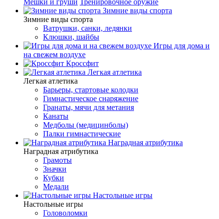
Мешки и груши
Тренировочное оружие
Зимние виды спорта
Зимние виды спорта
Ватрушки, санки, ледянки
Клюшки, шайбы
Игры для дома и
на свежем воздухе
Кроссфит
Легкая атлетика
Легкая атлетика
Барьеры, стартовые колодки
Гимнастическое снаряжение
Гранаты, мячи для метания
Канаты
Медболы (медицинболы)
Палки гимнастические
Наградная атрибутика
Наградная атрибутика
Грамоты
Значки
Кубки
Медали
Настольные игры
Настольные игры
Головоломки