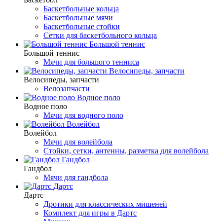
Баскетбольные кольца
Баскетбольные мячи
Баскетбольные стойки
Сетки для баскетбольного кольца
Большой теннис
Большой теннис
Мячи для большого тенниса
Велосипеды, запчасти
Велосипеды, запчасти
Велозапчасти
Водное поло
Водное поло
Мячи для водного поло
Волейбол
Волейбол
Мячи для волейбола
Стойки, сетки, антенны, разметка для волейбола
Гандбол
Гандбол
Мячи для гандбола
Дартс
Дартс
Дротики для классических мишеней
Комплект для игры в Дартс