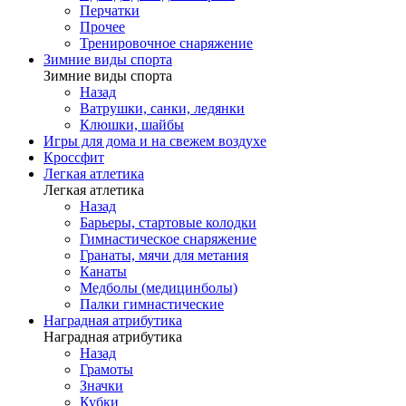
Перчатки
Прочее
Тренировочное снаряжение
Зимние виды спорта
Зимние виды спорта
Назад
Ватрушки, санки, ледянки
Клюшки, шайбы
Игры для дома и на свежем воздухе
Кроссфит
Легкая атлетика
Легкая атлетика
Назад
Барьеры, стартовые колодки
Гимнастическое снаряжение
Гранаты, мячи для метания
Канаты
Медболы (медицинболы)
Палки гимнастические
Наградная атрибутика
Наградная атрибутика
Назад
Грамоты
Значки
Кубки