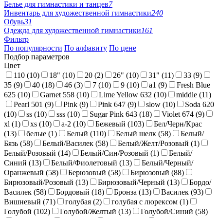
Белье для гимнастики и танцев
7
Инвентарь для художественной гимнастики
240
Обувь
31
Одежда для художественной гимнастики
161
Фильтр
По популярности
По алфавиту
По цене
Подбор параметров
Цвет
110 (
10
)
18" (
10
)
20 (
2
)
26" (
10
)
31" (
11
)
33 (
9
)
35 (
9
)
40 (
18
)
46 (
3
)
7 (
10
)
9 (
10
)
a1 (
9
)
Fresh Blue
625 (
10
)
Garnet 558 (
10
)
Lime Yellow 632 (
10
)
middle (
11
)
Pearl 501 (
9
)
Pink (
9
)
Pink 647 (
9
)
slow (
10
)
Soda 620
(
10
)
ss (
10
)
sss (
10
)
Sugar Pink 643 (
18
)
Violet 674 (
9
)
xl (
1
)
xs (
10
)
а-2 (
10
)
Бежевый (
103
)
Бел/Черн/Крас
(
13
)
белые (
1
)
Белый (
110
)
Белый шелк (
58
)
Белый/
Бязь (
58
)
Белый/Василек (
58
)
Белый/Желт/Розовый (
1
)
Белый/Розовый (
14
)
Белый/Син/Розовый (
1
)
Белый/
Синий (
13
)
Белый/Фиолетовый (
13
)
Белый/Черный/
Оранжевый (
58
)
Берюзовый (
58
)
Бирюзовый (
88
)
Бирюзовый/Розовый (
13
)
Бирюзовый/Черный (
13
)
Бордо/
Василек (
58
)
Бордовый (
18
)
Бронза (
13
)
Василек (
93
)
Вишневый (
71
)
голубая (
2
)
голубая с люрексом (
1
)
Голубой (
102
)
Голубой/Желтый (
13
)
Голубой/Синий (
58
)