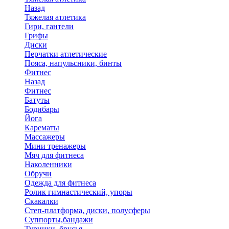
Назад
Тяжелая атлетика
Гири, гантели
Грифы
Диски
Перчатки атлетические
Пояса, напульсники, бинты
Фитнес
Назад
Фитнес
Батуты
Бодибары
Йога
Карематы
Массажеры
Мини тренажеры
Мяч для фитнеса
Наколенники
Обручи
Одежда для фитнеса
Ролик гимнастический, упоры
Скакалки
Степ-платформа, диски, полусферы
Суппорты,бандажи
Турники, брусья