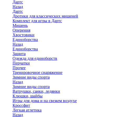
Дартс
Назад
Дартс
Дротики для классических мишеней
Комплект для игры в Дартс
Мишень
Оперения
Хвостовики
Единоборства
Назад
Единоборства
Защита
Одежда для единоборств
Перчатки
Прочее
Тренировочное снаряжение
Зимние виды спорта
Назад
Зимние виды спорта
Ватрушки, санки, ледянки
Клюшки, шайбы
Игры для дома и на свежем воздухе
Кроссфит
Легкая атлетика
Назад