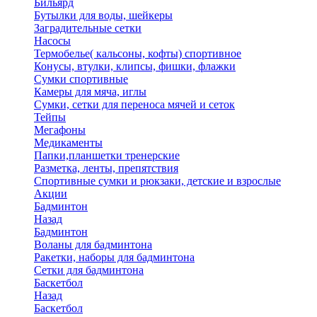
Бильярд
Бутылки для воды, шейкеры
Заградительные сетки
Насосы
Термобелье( кальсоны, кофты) спортивное
Конусы, втулки, клипсы, фишки, флажки
Сумки спортивные
Камеры для мяча, иглы
Сумки, сетки для переноса мячей и сеток
Тейпы
Мегафоны
Медикаменты
Папки,планшетки тренерские
Разметка, ленты, препятствия
Спортивные сумки и рюкзаки, детские и взрослые
Акции
Бадминтон
Назад
Бадминтон
Воланы для бадминтона
Ракетки, наборы для бадминтона
Сетки для бадминтона
Баскетбол
Назад
Баскетбол