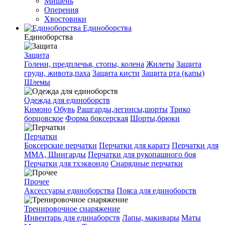
Мишень
Оперения
Хвостовики
Единоборства
Единоборства
Защита
Голени, предплечья, стопы, колена
Жилеты
Защита
груди, живота,паха
Защита кисти
Защита рта (капы)
Шлемы
Одежда для единоборств
Кимоно
Обувь
Рашгарды,легинсы,шорты
Трико
борцовское
Форма боксерская
Шорты,брюки
Перчатки
Боксерские перчатки
Перчатки для каратэ
Перчатки для
ММА, Шингарды
Перчатки для рукопашного боя
Перчатки для тхэквондо
Снарядные перчатки
Прочее
Аксессуары единоборства
Пояса для единоборств
Тренировочное снаряжение
Инвентарь для единаборств
Лапы, макивары
Маты