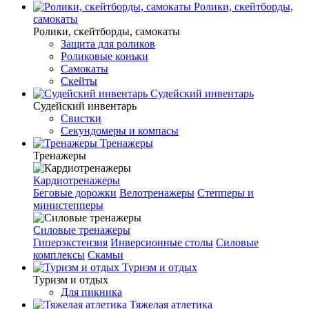
Ролики, скейтборды,
самокаты
Ролики, скейтборды, самокаты
Защита для роликов
Роликовые коньки
Самокаты
Скейты
Судейский инвентарь
Судейский инвентарь
Свистки
Секундомеры и компасы
Тренажеры
Тренажеры
Кардиотренажеры
Беговые дорожки
Велотренажеры
Степперы и
министепперы
Силовые тренажеры
Гиперэкстензия
Инверсионные столы
Силовые
комплексы
Скамьи
Туризм и отдых
Туризм и отдых
Для пикника
Тяжелая атлетика