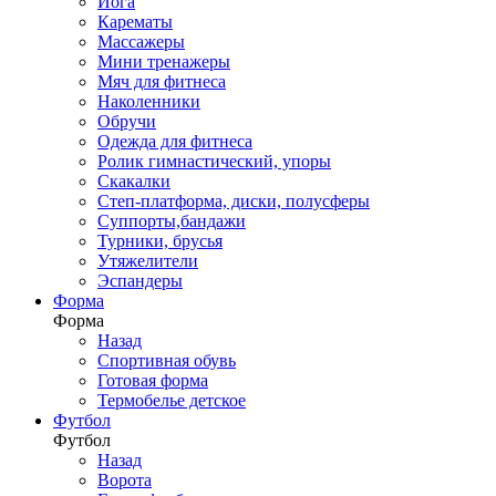
Йога
Карематы
Массажеры
Мини тренажеры
Мяч для фитнеса
Наколенники
Обручи
Одежда для фитнеса
Ролик гимнастический, упоры
Скакалки
Степ-платформа, диски, полусферы
Суппорты,бандажи
Турники, брусья
Утяжелители
Эспандеры
Форма
Форма
Назад
Спортивная обувь
Готовая форма
Термобелье детское
Футбол
Футбол
Назад
Ворота