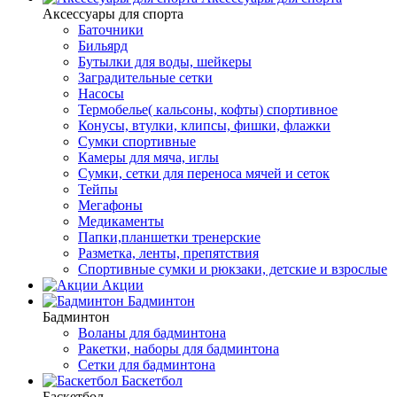
Аксессуары для спорта
Баточники
Бильярд
Бутылки для воды, шейкеры
Заградительные сетки
Насосы
Термобелье( кальсоны, кофты) спортивное
Конусы, втулки, клипсы, фишки, флажки
Сумки спортивные
Камеры для мяча, иглы
Сумки, сетки для переноса мячей и сеток
Тейпы
Мегафоны
Медикаменты
Папки,планшетки тренерские
Разметка, ленты, препятствия
Спортивные сумки и рюкзаки, детские и взрослые
Акции
Бадминтон
Бадминтон
Воланы для бадминтона
Ракетки, наборы для бадминтона
Сетки для бадминтона
Баскетбол
Баскетбол