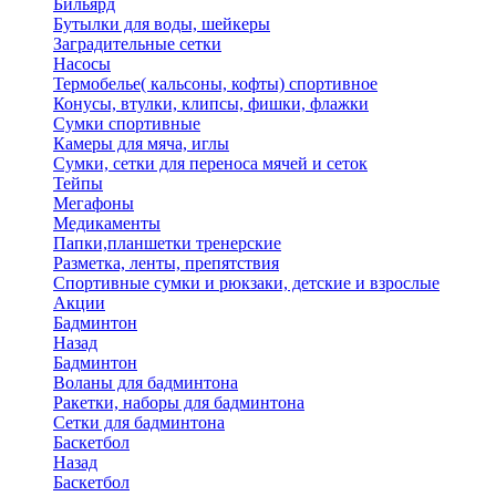
Бильярд
Бутылки для воды, шейкеры
Заградительные сетки
Насосы
Термобелье( кальсоны, кофты) спортивное
Конусы, втулки, клипсы, фишки, флажки
Сумки спортивные
Камеры для мяча, иглы
Сумки, сетки для переноса мячей и сеток
Тейпы
Мегафоны
Медикаменты
Папки,планшетки тренерские
Разметка, ленты, препятствия
Спортивные сумки и рюкзаки, детские и взрослые
Акции
Бадминтон
Назад
Бадминтон
Воланы для бадминтона
Ракетки, наборы для бадминтона
Сетки для бадминтона
Баскетбол
Назад
Баскетбол