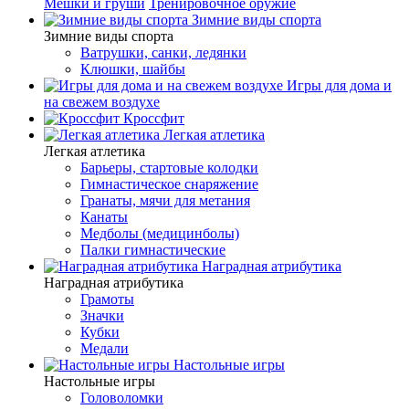
Мешки и груши
Тренировочное оружие
Зимние виды спорта
Зимние виды спорта
Ватрушки, санки, ледянки
Клюшки, шайбы
Игры для дома и
на свежем воздухе
Кроссфит
Легкая атлетика
Легкая атлетика
Барьеры, стартовые колодки
Гимнастическое снаряжение
Гранаты, мячи для метания
Канаты
Медболы (медицинболы)
Палки гимнастические
Наградная атрибутика
Наградная атрибутика
Грамоты
Значки
Кубки
Медали
Настольные игры
Настольные игры
Головоломки