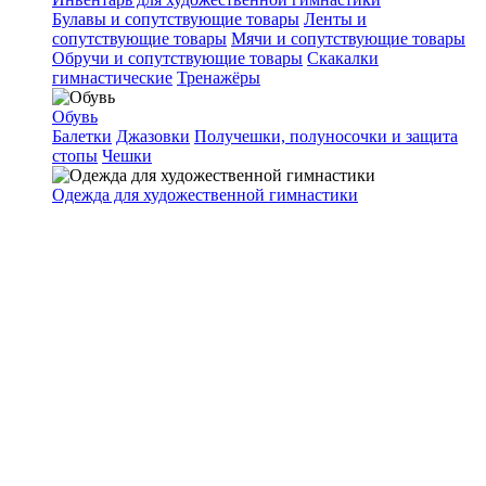
Булавы и сопутствующие товары
Ленты и
сопутствующие товары
Мячи и сопутствующие товары
Обручи и сопутствующие товары
Скакалки
гимнастические
Тренажёры
Обувь
Балетки
Джазовки
Получешки, полуносочки и защита
стопы
Чешки
Одежда для художественной гимнастики
Розничный Талер(торговый
зал)
г. Ростов-на-Дону, ул. Зорге, 33, 3-й этаж
Задать вопрос
Телефон
8 (863) 303-28-38
Режим работы
Пн–Вс: с 10.00 до 22.00
Ищите нас на 3-м этаже ТЦ "Талер"