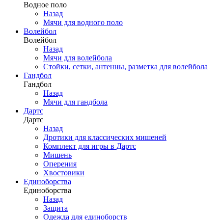
Водное поло
Назад
Мячи для водного поло
Волейбол
Волейбол
Назад
Мячи для волейбола
Стойки, сетки, антенны, разметка для волейбола
Гандбол
Гандбол
Назад
Мячи для гандбола
Дартс
Дартс
Назад
Дротики для классических мишеней
Комплект для игры в Дартс
Мишень
Оперения
Хвостовики
Единоборства
Единоборства
Назад
Защита
Одежда для единоборств