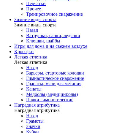
Перчатки
Прочее
Тренировочное снаряжение
Зимние виды спорта
Зимние виды спорта
Назад
Ватрушки, санки, ледянки
Клюшки, шайбы
Игры для дома и на свежем воздухе
Кроссфит
Легкая атлетика
Легкая атлетика
Назад
Барьеры, стартовые колодки
Гимнастическое снаряжение
Гранаты, мячи для метания
Канаты
Медболы (медицинболы)
Палки гимнастические
Наградная атрибутика
Наградная атрибутика
Назад
Грамоты
Значки
Кубки