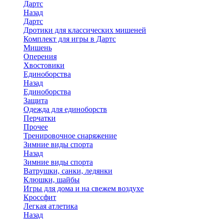
Дартс
Назад
Дартс
Дротики для классических мишеней
Комплект для игры в Дартс
Мишень
Оперения
Хвостовики
Единоборства
Назад
Единоборства
Защита
Одежда для единоборств
Перчатки
Прочее
Тренировочное снаряжение
Зимние виды спорта
Назад
Зимние виды спорта
Ватрушки, санки, ледянки
Клюшки, шайбы
Игры для дома и на свежем воздухе
Кроссфит
Легкая атлетика
Назад