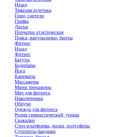
Назад
Тяжелая атлетика
Гири, гантели
Грифы
Диски
Перчатки атлетические
Пояса, напульсники, бинты
Фитнес
Назад
Фитнес
Батуты
Бодибары
Йога
Карематы
Массажеры
Мини тренажеры
Мяч для фитнеса
Наколенники
Обручи
Одежда для фитнеса
Ролик гимнастический, упоры
Скакалки
Степ-платформа, диски, полусферы
Суппорты,бандажи
Турники, брусья