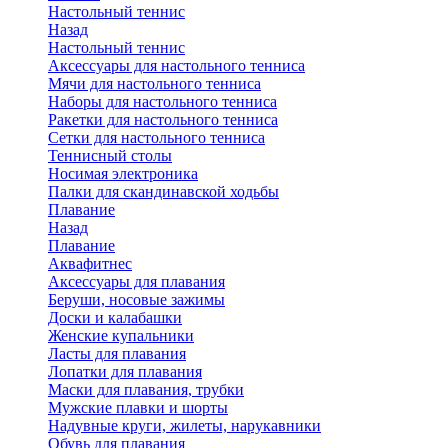
Настольный теннис
Назад
Настольный теннис
Аксессуары для настольного тенниса
Мячи для настольного тенниса
Наборы для настольного тенниса
Ракетки для настольного тенниса
Сетки для настольного тенниса
Теннисный столы
Носимая электроника
Палки для скандинавской ходьбы
Плавание
Назад
Плавание
Аквафитнес
Аксессуары для плавания
Беруши, носовые зажимы
Доски и калабашки
Женские купальники
Ласты для плавания
Лопатки для плавания
Маски для плавания, трубки
Мужские плавки и шорты
Надувные круги, жилеты, нарукавники
Обувь для плавания