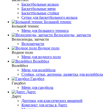
Баскетбольные кольца
Баскетбольные мячи
Баскетбольные стойки
Сетки для баскетбольного кольца
Большой теннис
Большой теннис
Мячи для большого тенниса
Велосипеды, запчасти
Велосипеды, запчасти
Велозапчасти
Водное поло
Водное поло
Мячи для водного поло
Волейбол
Волейбол
Мячи для волейбола
Стойки, сетки, антенны, разметка для волейбола
Гандбол
Гандбол
Мячи для гандбола
Дартс
Дартс
Дротики для классических мишеней
Комплект для игры в Дартс