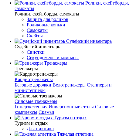
Ролики, скейтборды,
самокаты
Ролики, скейтборды, самокаты
Защита для роликов
Роликовые коньки
Самокаты
Скейты
Судейский инвентарь
Судейский инвентарь
Свистки
Секундомеры и компасы
Тренажеры
Тренажеры
Кардиотренажеры
Беговые дорожки
Велотренажеры
Степперы и
министепперы
Силовые тренажеры
Гиперэкстензия
Инверсионные столы
Силовые
комплексы
Скамьи
Туризм и отдых
Туризм и отдых
Для пикника
Тяжелая атлетика