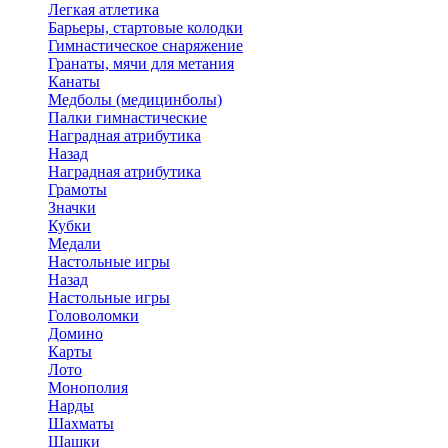
Легкая атлетика
Барьеры, стартовые колодки
Гимнастическое снаряжение
Гранаты, мячи для метания
Канаты
Медболы (медицинболы)
Палки гимнастические
Наградная атрибутика
Назад
Наградная атрибутика
Грамоты
Значки
Кубки
Медали
Настольные игры
Назад
Настольные игры
Головоломки
Домино
Карты
Лото
Монополия
Нарды
Шахматы
Шашки