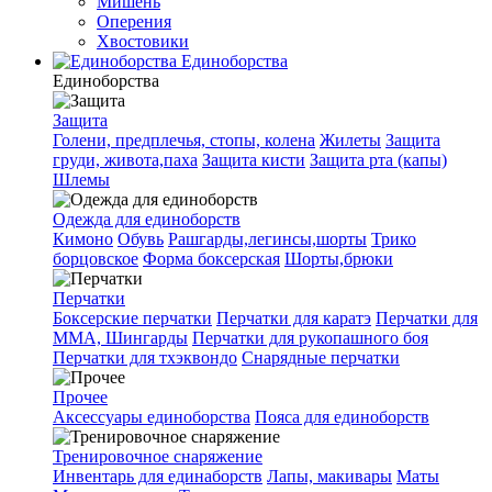
Мишень
Оперения
Хвостовики
Единоборства
Единоборства
Защита
Голени, предплечья, стопы, колена
Жилеты
Защита
груди, живота,паха
Защита кисти
Защита рта (капы)
Шлемы
Одежда для единоборств
Кимоно
Обувь
Рашгарды,легинсы,шорты
Трико
борцовское
Форма боксерская
Шорты,брюки
Перчатки
Боксерские перчатки
Перчатки для каратэ
Перчатки для
ММА, Шингарды
Перчатки для рукопашного боя
Перчатки для тхэквондо
Снарядные перчатки
Прочее
Аксессуары единоборства
Пояса для единоборств
Тренировочное снаряжение
Инвентарь для единаборств
Лапы, макивары
Маты