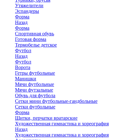
Утяжелители
Эспандеры
Форма
Назад
Форма
Спортивная обувь
Готовая форма
Термобелье детское
Футбол
Назад
Футбол
Ворота
Гетры футбольные
Манишки
Мячи футбольные
Мячи футзальные
Обувь для футбола
Сетки мини футбольные-гандбольные
Сетки футбольные
Форма
Щитки, перчатки вратарские
Художественная гимнастика и хореография
Назад
Художественная гимнастика и хореография